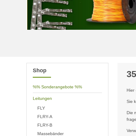
Shop
3
%% Sonderangebote %%
Hier
Leitungen
Sie 
FLY
Die 
FLRY-A
frag
FLRY-B
Verw
Massebänder