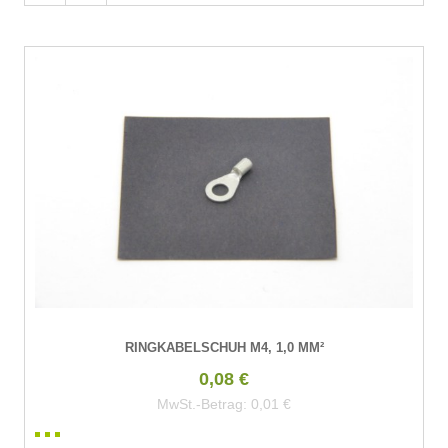
RINGKABELSCHUH M4, 1,0 MM²
0,08 €
MwSt.-Betrag:
0,01 €