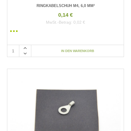
RINGKABELSCHUH M4, 6,0 MM²
0,14 €
MwSt.-Betrag:
0,02 €