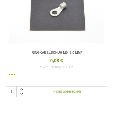
RINGKABELSCHUH M5, 6,0 MM²
0,08 €
MwSt.-Betrag:
0,01 €