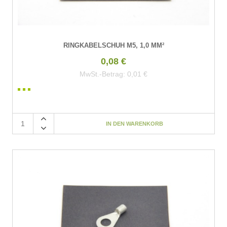
RINGKABELSCHUH M5, 1,0 MM²
0,08 €
MwSt.-Betrag:
0,01 €