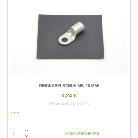
RINGKABELSCHUH M5, 16 MM²
0,24 €
MwSt.-Betrag:
0,04 €