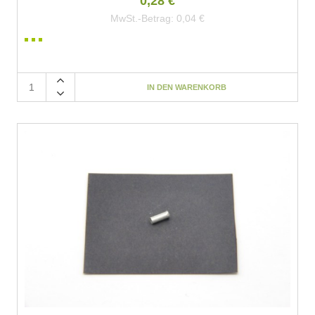
0,28 €
MwSt.-Betrag:
0,04 €