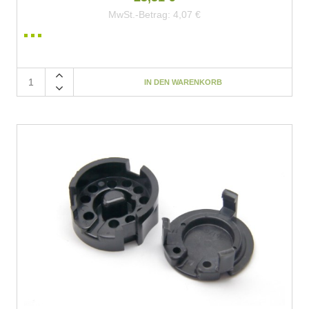
MwSt.-Betrag:
4,07 €