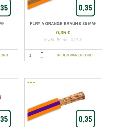
M²
FLRY-A ORANGE-BRAUN 0,35 MM²
0,35 €
MwSt.-Betrag:
0,06 €