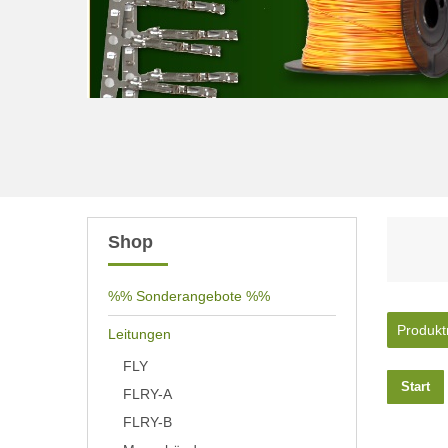
Shop
%% Sonderangebote %%
Produkt
Leitungen
FLY
Start
FLRY-A
FLRY-B