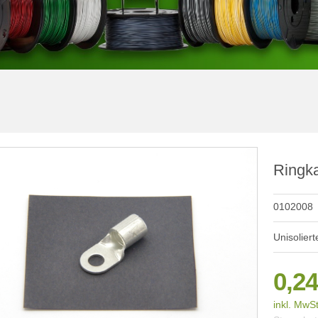
Ringk
0102008
Unisolier
0,24
inkl. MwSt