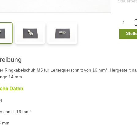
Steuerbe
Stell
reibung
ter Ringkabelschuh M5 für Leiterquerschnitt von 16 mm². Hergestellt n
nge 14 mm.
che Daten
4
rschnitt: 16 mm²
14 mm