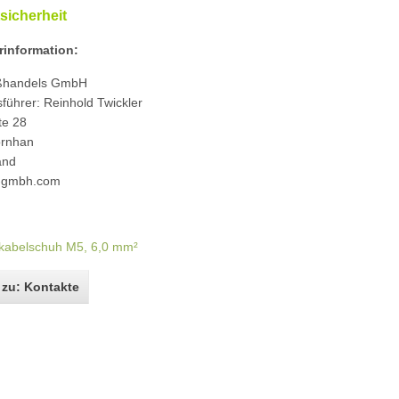
sicherheit
rinformation:
ßhandels GmbH
führer: Reinhold Twickler
te 28
rnhan
and
-gmbh.com
kabelschuh M5, 6,0 mm²
 zu: Kontakte