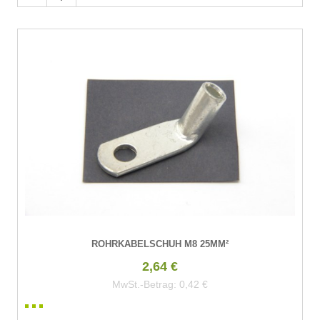
ROHRKABELSCHUH M8 25MM²
2,64 €
MwSt.-Betrag:
0,42 €