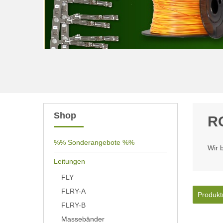
Shop
R
%% Sonderangebote %%
Wir 
Leitungen
FLY
FLRY-A
Produkt
FLRY-B
Massebänder