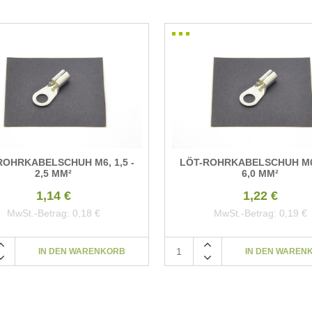
ROHRKABELSCHUH M6, 1,5 -
LÖT-ROHRKABELSCHUH M6,
2,5 MM²
6,0 MM²
1,14 €
1,22 €
MwSt.-Betrag:
0,18 €
MwSt.-Betrag:
0,19 €